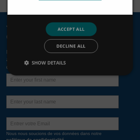
Joignez-vous à notre liste
ACCEPT ALL
d'envoi
DECLINE ALL
Nous vous tiendrons au courant de choses telles que les
articles de presse, les webinaires à venir et les
SHOW DETAILS
développements de produits.
First
name
Last
name
Adresse
e-
mail
Nous nous soucions de vos données dans notre
politique de confidentialité
.