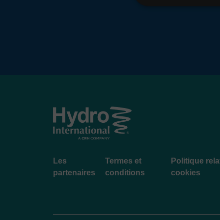
Footer
Les
Termes et
Politique rel
menu
partenaires
conditions
cookies