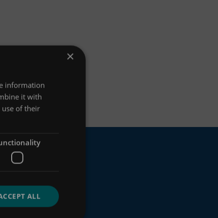
×
re information
mbine it with
use of their
unctionality
ACCEPT ALL