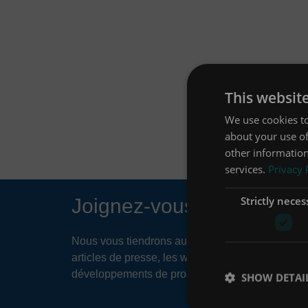
This websit
We use cookies to
about your use of
other information
services.
Privacy 
Strictly neces
Joignez-vous à notre liste
Nous vous tiendrons au courant de choses telles
articles de presse, les webinaires à venir et les
développements de produits.
SHOW DETAI